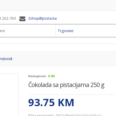
3 252-703
Eshop@posta.ba
Trgovine
roizvodi
Dostupnost:
9,765
Čokolada sa pistacijama 250 g
93.75
KM
Šifra proizvoda:
TR6718f9e9420b3263c9205a1a