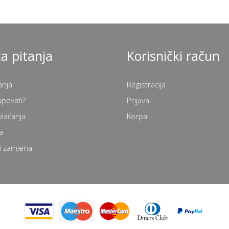
a pitanja
Korisnički račun
anja
Registracija
upovati?
Prijava
plaćanja
Korpa
a
i zamjena