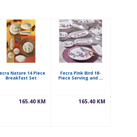
ecra Nature 14 Piece
Fecra Pink Bird 18-
Fecra Ro
Breakfast Set
Piece Serving and ...
Presenta
165.40 KM
165.40 KM