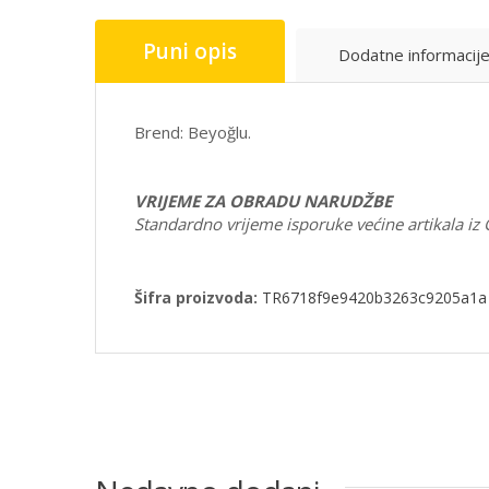
Puni opis
Dodatne informacij
Brend: Beyoğlu.
VRIJEME ZA OBRADU NARUDŽBE
Standardno vrijeme isporuke većine artikala iz
Šifra proizvoda:
TR6718f9e9420b3263c9205a1a