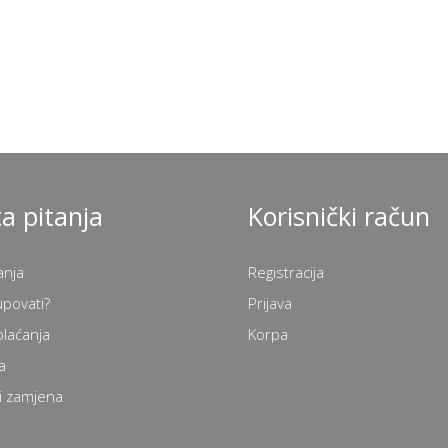
a pitanja
Korisnički račun
anja
Registracija
upovati?
Prijava
plaćanja
Korpa
a
i zamjena