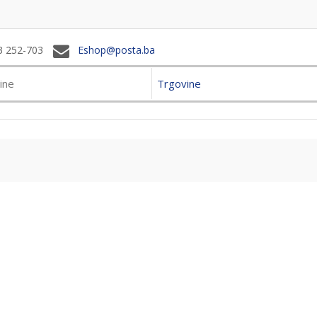
3 252-703
Eshop@posta.ba
Trgovine