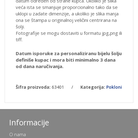
datum određen od strane kupca. Ukoliko je slika
veća ista se smanjuje proporcionalno tako da se
uklopi u zadate dimenzije, a ukoliko je slika manja
ona se štampa u originalnoj veličini centrirana na
šolji.
Fotografije se mogu dostaviti u formatu jpg,png ili
tiff.
Datum isporuke za personaliziranu bijelu šolju
definiše kupac i mora biti minimalno 3 dana
od dana naručivanja.
Šifra proizvoda:
63401
/
Kategorija:
Pokloni
Informacije
O nama