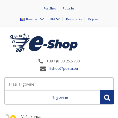
PostShop
Posta.ba
Bosanski
KM
Registracija
Prijava
+387 (0)33 252-703
Eshop@posta.ba
Trgovine
Vaša korpa:
0