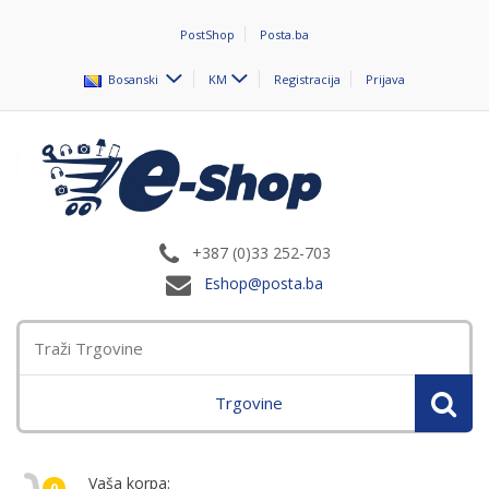
PostShop
Posta.ba
Bosanski
KM
Registracija
Prijava
+387 (0)33 252-703
Eshop@posta.ba
Trgovine
Vaša korpa:
0