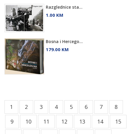
Razglednice sta...
1.00 KM
Bosna i Hercego...
179.00 KM
1
2
3
4
5
6
7
8
9
10
11
12
13
14
15