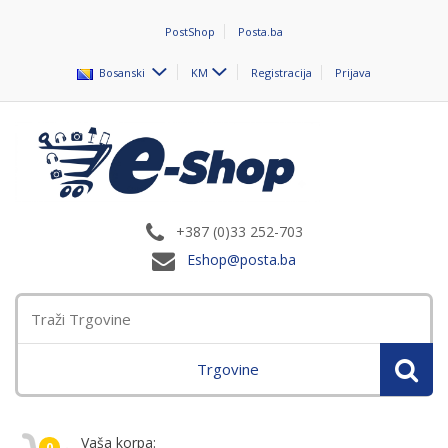
PostShop
Posta.ba
Bosanski
KM
Registracija
Prijava
+387 (0)33 252-703
Eshop@posta.ba
Trgovine
Vaša korpa:
0