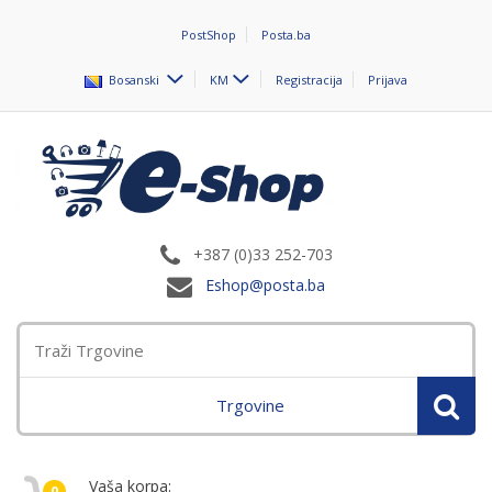
PostShop
Posta.ba
Bosanski
KM
Registracija
Prijava
+387 (0)33 252-703
Eshop@posta.ba
Trgovine
Vaša korpa:
0