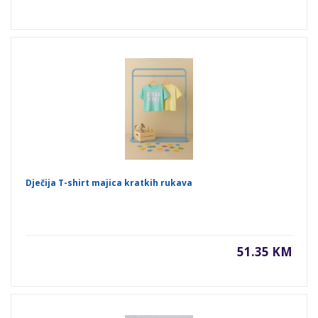
Dječija T-shirt majica kratkih rukava
51.35 KM