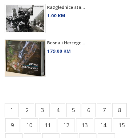
Razglednice sta...
1.00 KM
Bosna i Hercego...
179.00 KM
1
2
3
4
5
6
7
8
9
10
11
12
13
14
15