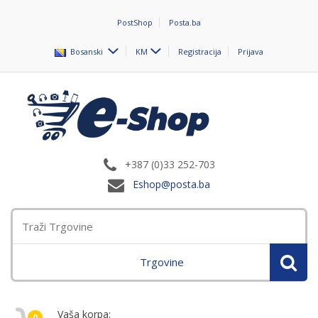
PostShop
Posta.ba
Bosanski
KM
Registracija
Prijava
+387 (0)33 252-703
Eshop@posta.ba
Trgovine
Vaša korpa:
0