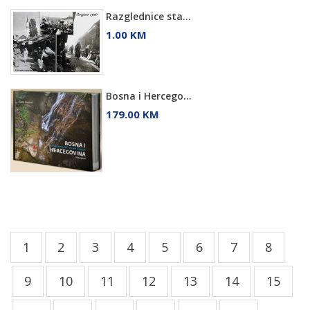
Razglednice sta...
1.00 KM
Bosna i Hercego...
179.00 KM
1
2
3
4
5
6
7
8
9
10
11
12
13
14
15