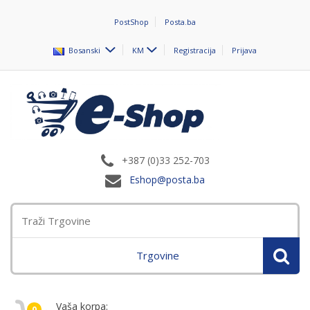
PostShop
Posta.ba
Bosanski
KM
Registracija
Prijava
+387 (0)33 252-703
Eshop@posta.ba
Trgovine
Vaša korpa:
0