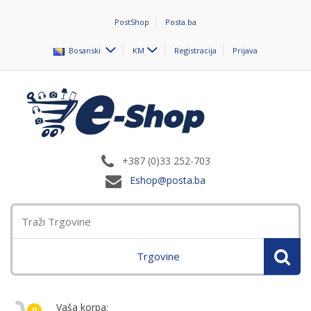
PostShop
Posta.ba
Bosanski
KM
Registracija
Prijava
+387 (0)33 252-703
Eshop@posta.ba
Trgovine
Vaša korpa:
0