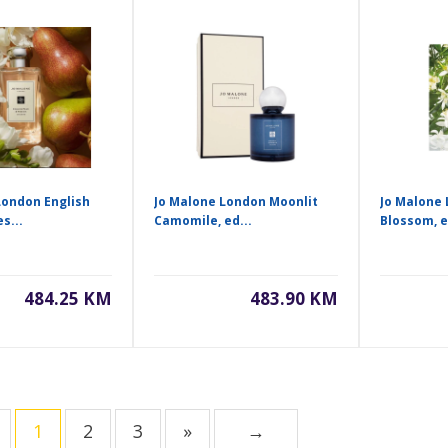
London English
Jo Malone London Moonlit
Jo Malone
s...
Camomile, ed...
Blossom, ed
484.25 KM
483.90 KM
1
2
3
»
→