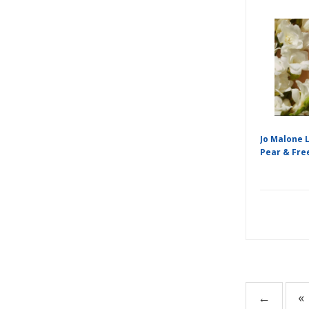
Jo Malone 
Pear & Free
←
«