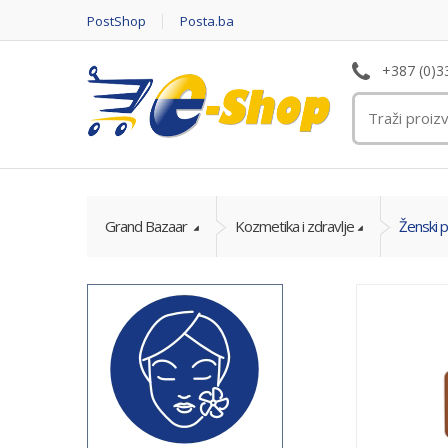
PostShop
Posta.ba
+387 (0)3
Grand Bazaar
Kozmetika i zdravlje
Ženski p