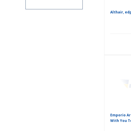
Althair, ed
Emporio Ar
With You T