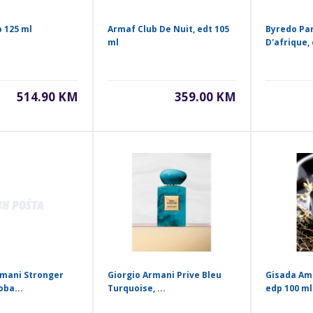
p 125 ml
Armaf Club De Nuit, edt 105
Byredo Pa
ml
D'afrique, 
514.90 KM
359.00 KM
mani Stronger
Giorgio Armani Prive Bleu
Gisada Am
oba...
Turquoise, ...
edp 100 ml