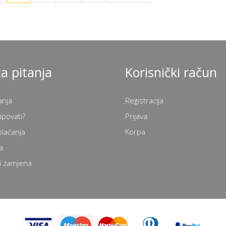
a pitanja
Korisnički račun
anja
Registracija
upovati?
Prijava
plaćanja
Korpa
a
i zamjena