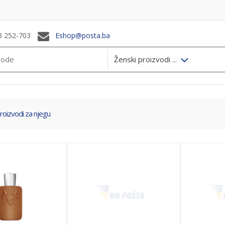
3 252-703
Eshop@posta.ba
Ženski proizvodi ...
roizvodi za njegu