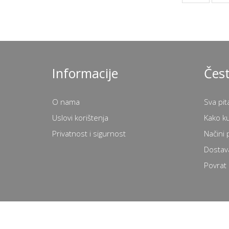
Informacije
Čest
O nama
Sva pit
Uslovi korištenja
Kako k
Privatnost i sigurnost
Načini 
Dostav
Povrat 