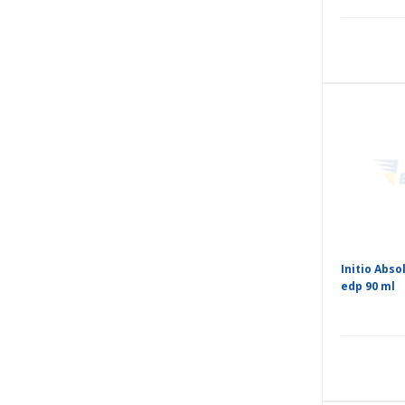
Initio Abso
edp 90 ml