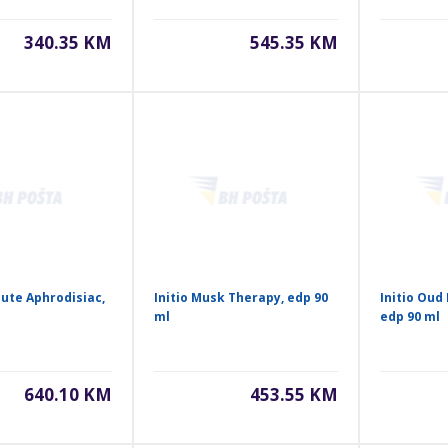
340.35 KM
545.35 KM
lute Aphrodisiac,
Initio Musk Therapy, edp 90
Initio Oud
ml
edp 90 ml
640.10 KM
453.55 KM