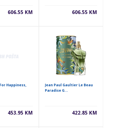
606.55 KM
606.55 KM
 For Happiness,
Jean Paul Gaultier Le Beau
Paradise G...
453.95 KM
422.85 KM