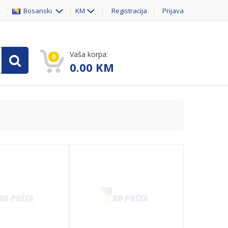
Bosanski
KM
Registracija
Prijava
Vaša korpa:
0
0.00
KM