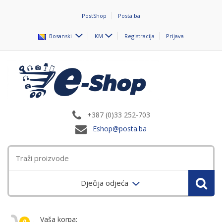
PostShop
Posta.ba
Bosanski
KM
Registracija
Prijava
+387 (0)33 252-703
Eshop@posta.ba
Dječija odjeća
Vaša korpa:
0