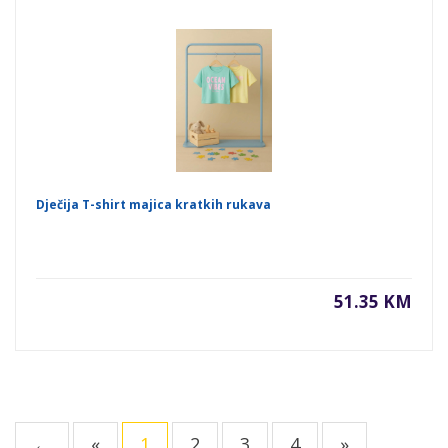
Dječija T-shirt majica kratkih rukava
51.35 KM
←
«
1
2
3
4
»