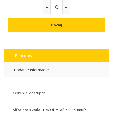
Dodaj
Puni opis
Dodatne informacije
Opis nije dostupan
Šifra proizvoda:
TR699f15caf95ded5c680f5390