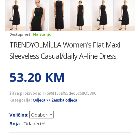
Dostupnost:
Na stanju
TRENDYOLMİLLA Women's Flat Maxi
Sleeveless Casual/daily A–line Dress
53.20
KM
Šifra proizvoda:
TR699f15caf95ded5c680f5390
Kategorija:
Odjeća >> Ženska odjeća
Veličina
:
Boja
: