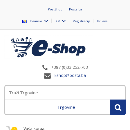
PostShop
Posta.ba
Bosanski
KM
Registracija
Prijava
+387 (0)33 252-703
Eshop@posta.ba
Trgovine
Vaša korpa:
0