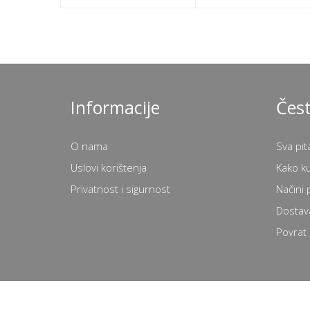
Informacije
Čest
O nama
Sva pit
Uslovi korištenja
Kako k
Privatnost i sigurnost
Načini 
Dostav
Povrat 