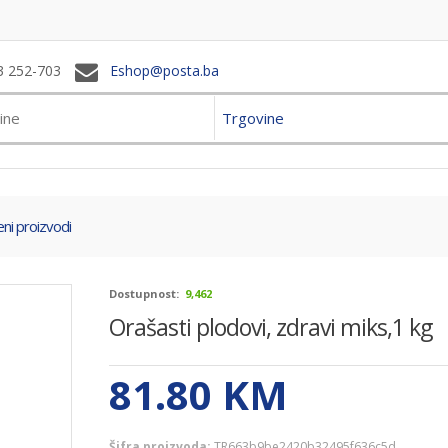
3 252-703
Eshop@posta.ba
Trgovine
ni proizvodi
Dostupnost:
9,462
Orašasti plodovi, zdravi miks,1 kg
81.80
KM
Šifra proizvoda:
TR663b9be2420b32495f636c5d