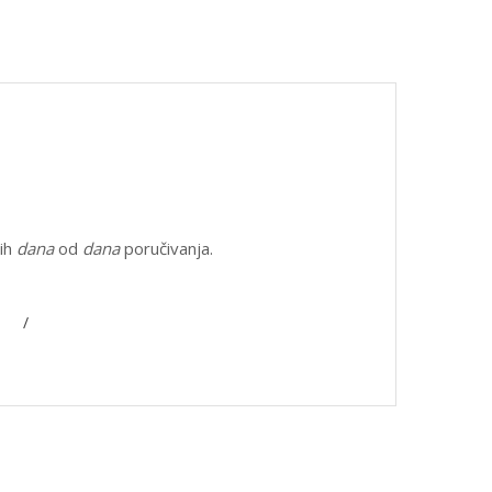
nih
dana
od
dana
poručivanja.
/