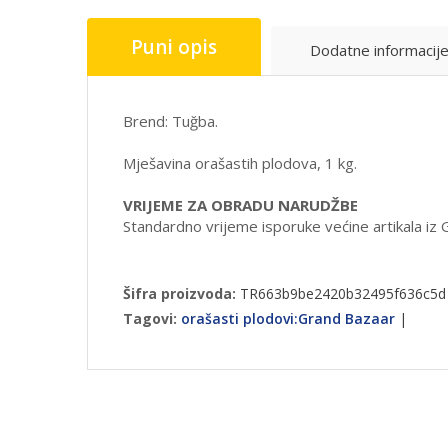
Puni opis
Dodatne informacij
Brend:
Tuğba
.
Mješavina orašastih plodova, 1 kg.
VRIJEME ZA OBRADU NARUDŽBE
Standardno vrijeme isporuke većine artikala iz
Šifra proizvoda:
TR663b9be2420b32495f636c5d
Tagovi:
orašasti plodovi:Grand Bazaar
|