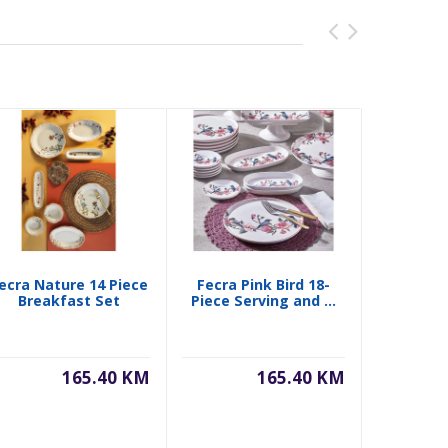
ecra Nature 14 Piece
Fecra Pink Bird 18-
Fecra Ro
Breakfast Set
Piece Serving and ...
Presenta
165.40 KM
165.40 KM