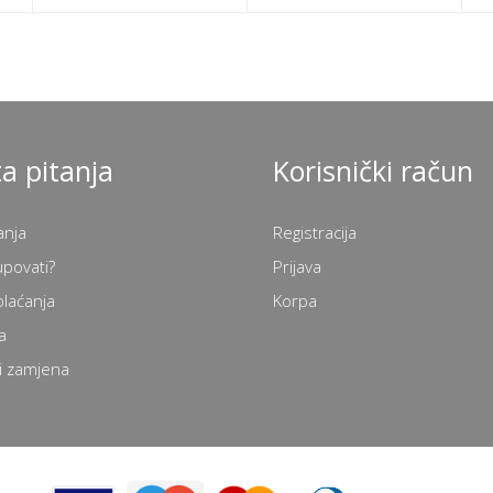
a pitanja
Korisnički račun
anja
Registracija
upovati?
Prijava
plaćanja
Korpa
a
i zamjena