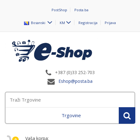
PostShop
Posta.ba
Bosanski
KM
Registracija
Prijava
+387 (0)33 252-703
Eshop@posta.ba
Trgovine
Vaša korpa:
0