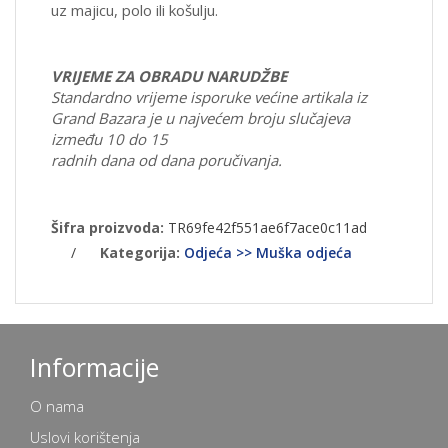
uz majicu, polo ili košulju.
VRIJEME ZA OBRADU NARUDŽBE
Standardno vrijeme isporuke većine artikala iz
Grand Bazara je u najvećem broju slučajeva
između 10 do 15
radnih dana od dana poručivanja.
Šifra proizvoda:
TR69fe42f551ae6f7ace0c11ad
/
Kategorija:
Odjeća >> Muška odjeća
Informacije
O nama
Uslovi korištenja