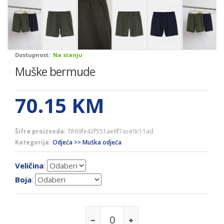
Dostupnost:
Na stanju
Muške bermude
70.15
KM
Šifra proizvoda:
TR69fe42f551ae6f7ace0c11ad
Kategorija:
Odjeća >> Muška odjeća
Veličina
:
Boja
: