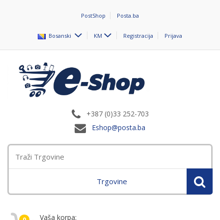
PostShop
Posta.ba
Bosanski
KM
Registracija
Prijava
+387 (0)33 252-703
Eshop@posta.ba
Trgovine
Vaša korpa:
0