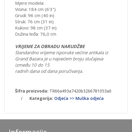
Mjere modela:
Visina: 184 cm (6'3")
Grudi: 96 cm (40 in)
Struk: 76 cm (31 in)
Kukovi: 98 cm (37 in)
Dužina leđa: 76,0 cm
VRIJEME ZA OBRADU NARUDŽBE
Standardno vrijeme isporuke većine artikala iz
Grand Bazara je u najvećem broju slučajeva
između 10 do 15
radnih dana od dana poručivanja.
Šifra proizvoda:
TR66a493a7420b3266781053a0
/
Kategorija:
Odjeća >> Muška odjeća
Informacije