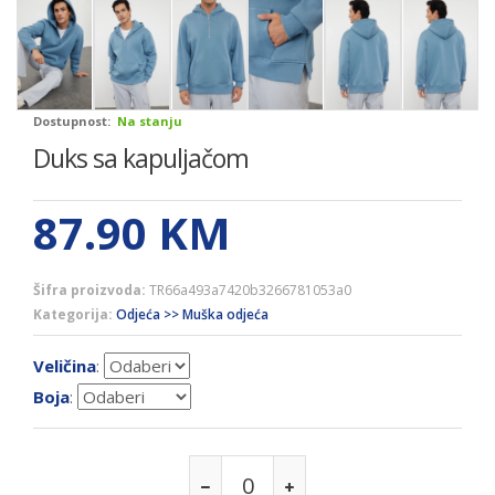
Dostupnost:
Na stanju
Duks sa kapuljačom
87.90
KM
Šifra proizvoda:
TR66a493a7420b3266781053a0
Kategorija:
Odjeća >> Muška odjeća
Veličina
:
Boja
: