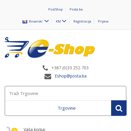
PostShop
Posta.ba
Bosanski
KM
Registracija
Prijava
+387 (0)33 252-703
Eshop@posta.ba
Trgovine
Vaša korpa:
0