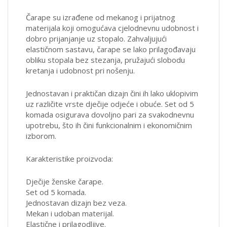
Čarape su izrađene od mekanog i prijatnog
materijala koji omogućava cjelodnevnu udobnost i
dobro prijanjanje uz stopalo. Zahvaljujući
elastičnom sastavu, čarape se lako prilagođavaju
obliku stopala bez stezanja, pružajući slobodu
kretanja i udobnost pri nošenju.
Jednostavan i praktičan dizajn čini ih lako uklopivim
uz različite vrste dječije odjeće i obuće. Set od 5
komada osigurava dovoljno pari za svakodnevnu
upotrebu, što ih čini funkcionalnim i ekonomičnim
izborom.
Karakteristike proizvoda:
Dječije ženske čarape.
Set od 5 komada.
Jednostavan dizajn bez veza.
Mekan i udoban materijal.
Elastične i prilagodljive.