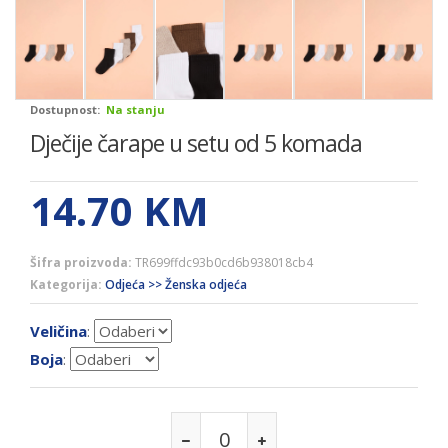
Dostupnost:
Na stanju
Dječije čarape u setu od 5 komada
14.70
KM
Šifra proizvoda:
TR699ffdc93b0cd6b938018cb4
Kategorija:
Odjeća >> Ženska odjeća
Veličina
:
Boja
: