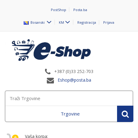
PostShop
Posta.ba
Bosanski
KM
Registracija
Prijava
+387 (0)33 252-703
Eshop@posta.ba
Trgovine
Vaša korpa:
0