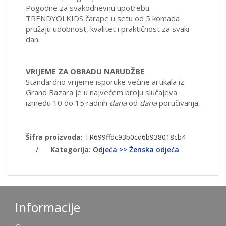
Pogodne za svakodnevnu upotrebu.
TRENDYOLKIDS čarape u setu od 5 komada
pružaju udobnost, kvalitet i praktičnost za svaki
dan.
VRIJEME ZA OBRADU NARUDŽBE
Standardno vrijeme isporuke većine artikala iz
Grand Bazara je u najvećem broju slučajeva
između 10 do 15 radnih
dana
od
dana
poručivanja.
Šifra proizvoda:
TR699ffdc93b0cd6b938018cb4
/
Kategorija:
Odjeća >> Ženska odjeća
Informacije