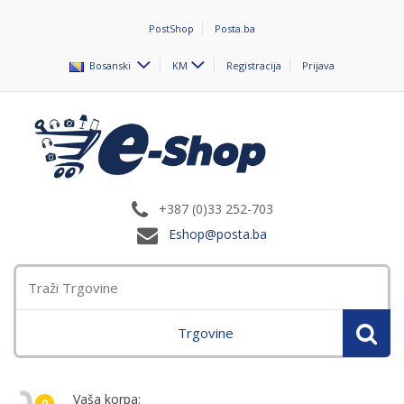
PostShop
Posta.ba
Bosanski
KM
Registracija
Prijava
+387 (0)33 252-703
Eshop@posta.ba
Trgovine
Vaša korpa:
0