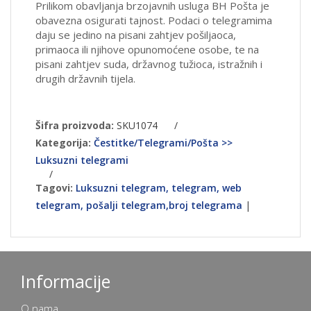
Prilikom obavljanja brzojavnih usluga BH Pošta je
obavezna osigurati tajnost. Podaci o telegramima
daju se jedino na pisani zahtjev pošiljaoca,
primaoca ili njihove opunomoćene osobe, te na
pisani zahtjev suda, državnog tužioca, istražnih i
drugih državnih tijela.
Šifra proizvoda:
SKU1074
/
Kategorija:
Čestitke/Telegrami/Pošta >>
Luksuzni telegrami
/
Tagovi:
Luksuzni telegram, telegram, web
telegram, pošalji telegram,broj telegrama
|
Informacije
O nama