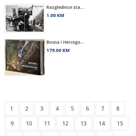
Razglednice sta...
1.00 KM
Bosna i Hercego...
179.00 KM
1
2
3
4
5
6
7
8
9
10
11
12
13
14
15