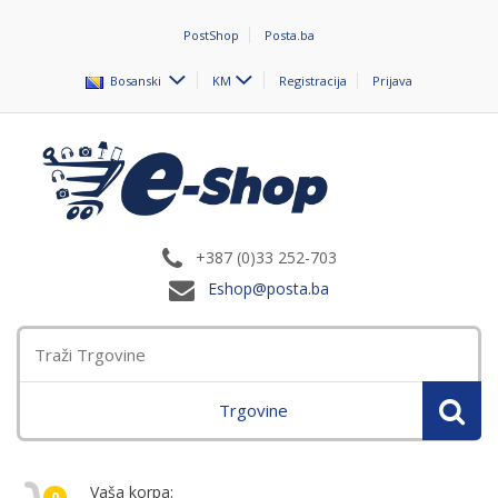
PostShop
Posta.ba
Bosanski
KM
Registracija
Prijava
+387 (0)33 252-703
Eshop@posta.ba
Trgovine
Vaša korpa:
0