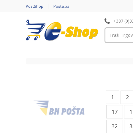
PostShop
Posta.ba
+387 (0)3
1
2
17
1
32
3