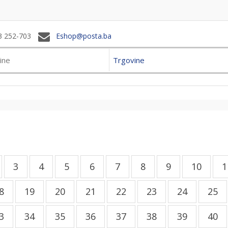
3 252-703
Eshop@posta.ba
Trgovine
3
4
5
6
7
8
9
10
1
8
19
20
21
22
23
24
25
3
34
35
36
37
38
39
40