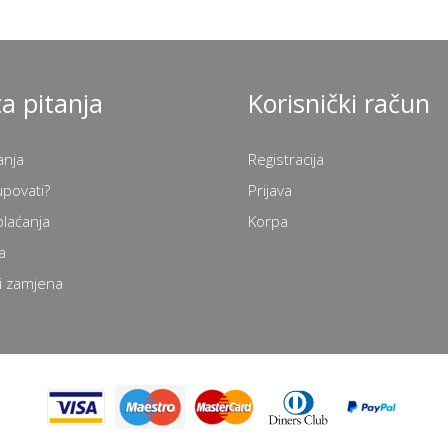
a pitanja
Korisnički račun
anja
Registracija
upovati?
Prijava
plaćanja
Korpa
a
i zamjena