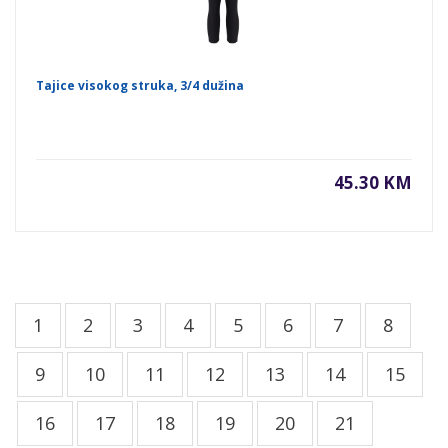
Tajice visokog struka, 3/4 dužina
45.30 KM
1
2
3
4
5
6
7
8
9
10
11
12
13
14
15
16
17
18
19
20
21