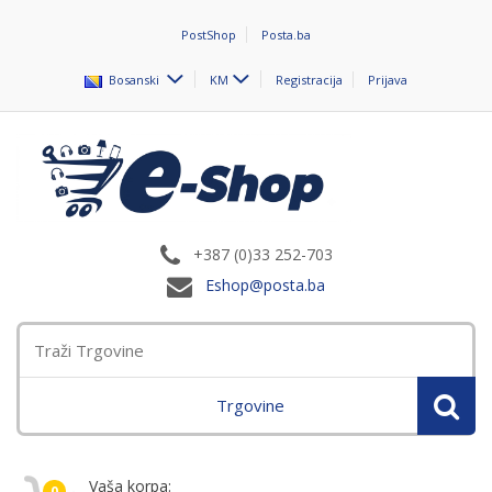
PostShop
Posta.ba
Bosanski
KM
Registracija
Prijava
+387 (0)33 252-703
Eshop@posta.ba
Trgovine
Vaša korpa:
0