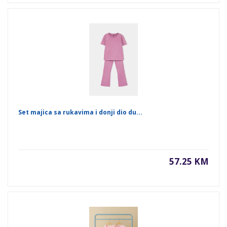
Set majica sa rukavima i donji dio du...
57.25 KM