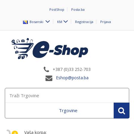
PostShop
Posta.ba
Bosanski
KM
Registracija
Prijava
+387 (0)33 252-703
Eshop@posta.ba
Trgovine
Vaša korpa:
0