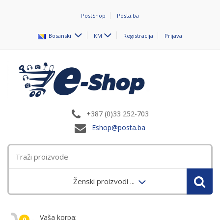
PostShop
Posta.ba
Bosanski
KM
Registracija
Prijava
+387 (0)33 252-703
Eshop@posta.ba
Ženski proizvodi ...
Vaša korpa:
0