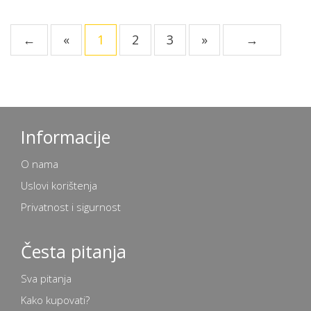
←
«
1
2
3
»
→
Informacije
O nama
Uslovi korištenja
Privatnost i sigurnost
Česta pitanja
Sva pitanja
Kako kupovati?