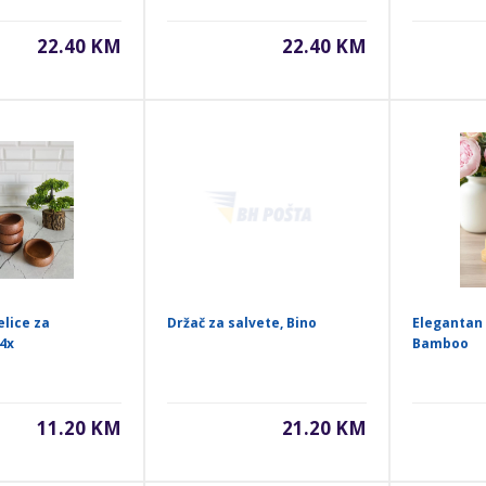
22.40 KM
22.40 KM
elice za
Držač za salvete, Bino
Elegantan s
 4x
Bamboo
11.20 KM
21.20 KM