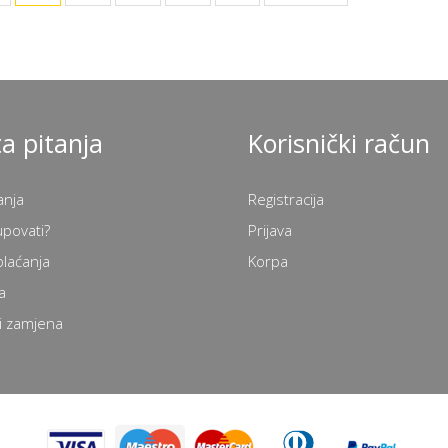
a pitanja
Korisnički račun
anja
Registracija
upovati?
Prijava
plaćanja
Korpa
a
i zamjena