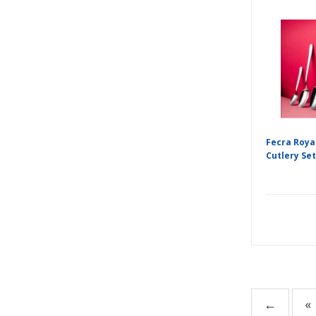
Fecra Roya
Cutlery Se
←
«