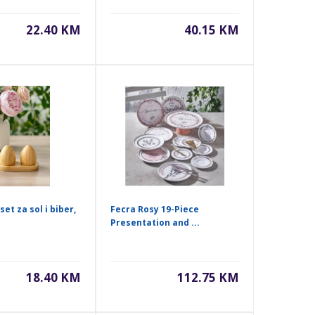
22.40 KM
40.15 KM
et za sol i biber,
Fecra Rosy 19-Piece
Presentation and ...
18.40 KM
112.75 KM