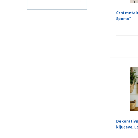
Crni metaln
Sporto”
Dekorativn
ključeve, Lo