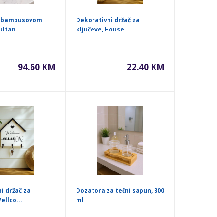
a bambusovom
Dekorativni držač za
ultan
ključeve, House ...
94.60 KM
22.40 KM
i držač za
Dozatora za tečni sapun, 300
ellco...
ml