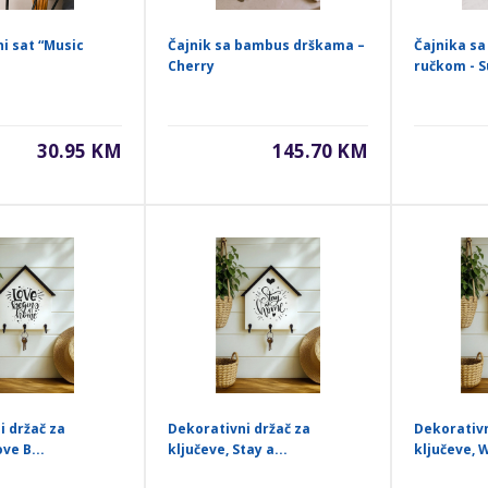
i sat “Music
Čajnik sa bambus drškama –
Čajnika s
Cherry
ručkom - S
30.95 KM
145.70 KM
i držač za
Dekorativni držač za
Dekorativn
ve B...
ključeve, Stay a...
ključeve, W