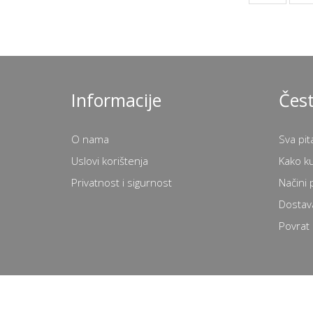
Informacije
Čest
O nama
Sva pit
Uslovi korištenja
Kako k
Privatnost i sigurnost
Načini 
Dostav
Povrat 