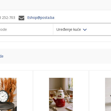
3 252-703
Eshop@posta.ba
Uređenje kuće
će