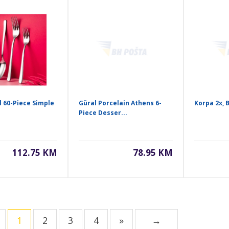
l 60-Piece Simple
Güral Porcelain Athens 6-
Korpa 2x, 
t
Piece Desser...
112.75 KM
78.95 KM
1
2
3
4
»
→