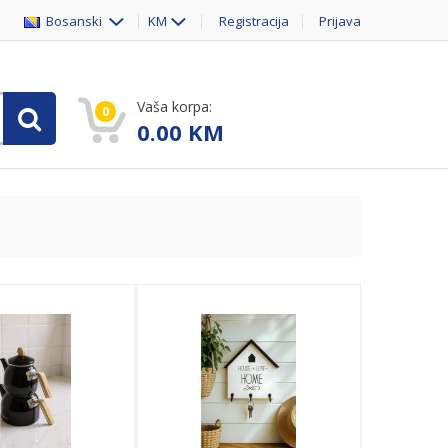
Bosanski
KM
Registracija
Prijava
Vaša korpa:
0
0.00
KM