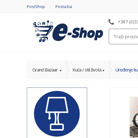
PostShop
Posta.ba
+387 (0)3
Grand Bazaar
Kuća / stil života
Uređenje ku