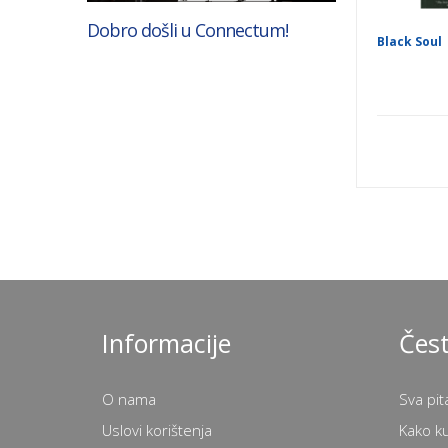
Dobro došli u Connectum!
Black Soul
Informacije
Čest
O nama
Sva pit
Uslovi korištenja
Kako k