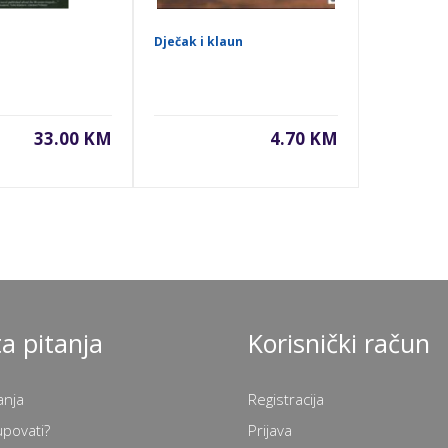
Dječak i klaun
33.00 KM
4.70 KM
a pitanja
Korisnički račun
anja
Registracija
upovati?
Prijava