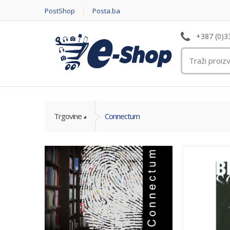
PostShop
Posta.ba
+387 (0)3
Trgovine
Connectum