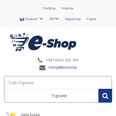
PostShop
Posta.ba
Bosanski
KM
Registracija
Prijava
+387 (0)33 252-703
Eshop@posta.ba
Trgovine
Vaša korpa:
0