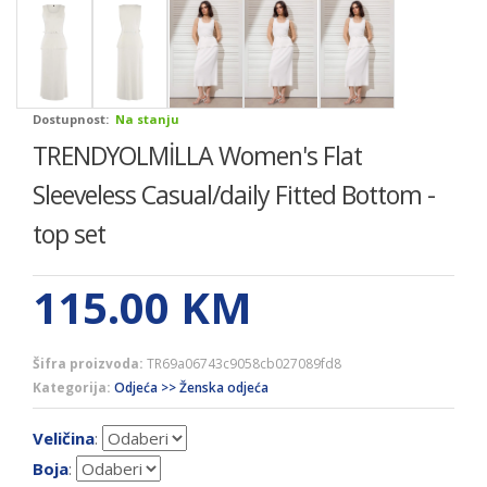
Dostupnost:
Na stanju
TRENDYOLMİLLA Women's Flat
Sleeveless Casual/daily Fitted Bottom -
top set
115.00
KM
Šifra proizvoda:
TR69a06743c9058cb027089fd8
Kategorija:
Odjeća >> Ženska odjeća
Veličina
:
Boja
: