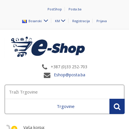
PostShop
Posta.ba
Bosanski
KM
Registracija
Prijava
+387 (0)33 252-703
Eshop@posta.ba
Trgovine
Vaša korpa:
0