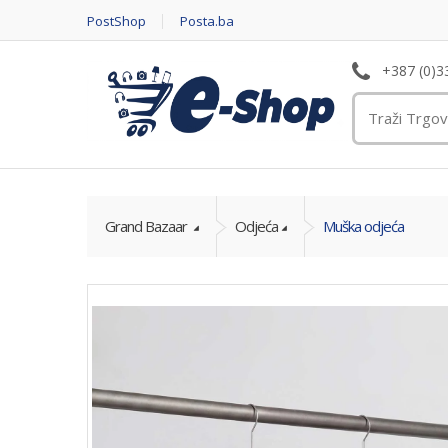
PostShop
Posta.ba
+387 (0)3
Grand Bazaar
Odjeća
Muška odjeća