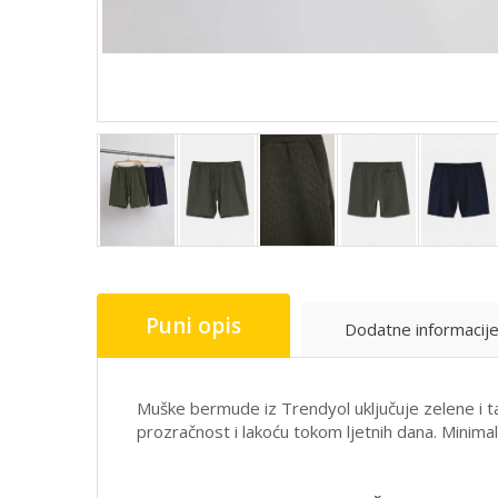
Puni opis
Dodatne informacij
Muške bermude iz
Trendyol
uključuje zelene i 
prozračnost i lakoću tokom ljetnih dana. Minimalis