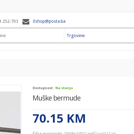
3 252-703
Eshop@posta.ba
Trgovine
Dostupnost:
Na stanju
Muške bermude
70.15
KM
Šifra proizvoda:
TR69fe42f551ae6f7ace0c11ad