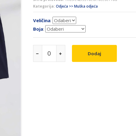
Kategorija:
Odjeća >> Muška odjeća
Veličina
:
Boja
:
Dodaj