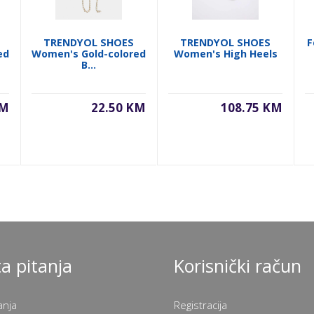
TRENDYOL SHOES
TRENDYOL SHOES
F
ed
Women's Gold-colored
Women's High Heels
B...
KM
22.50 KM
108.75 KM
a pitanja
Korisnički račun
anja
Registracija