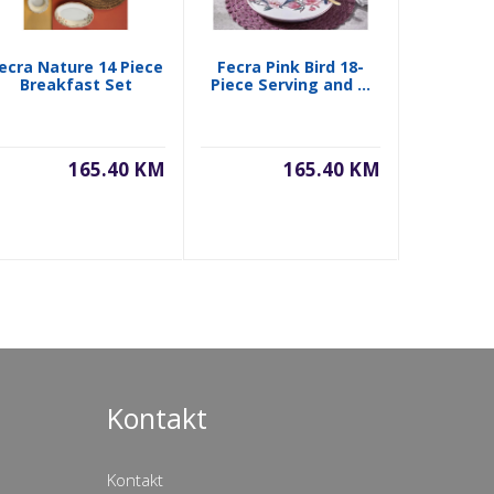
ecra Nature 14 Piece
Fecra Pink Bird 18-
Fecra Ro
Breakfast Set
Piece Serving and ...
Presenta
165.40 KM
165.40 KM
Kontakt
Kontakt