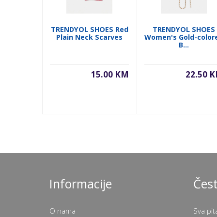
TRENDYOL SHOES Red
TRENDYOL SHOES
Plain Neck Scarves
Women's Gold-color
B...
15.00 KM
22.50 
Informacije
Čest
O nama
Sva pit