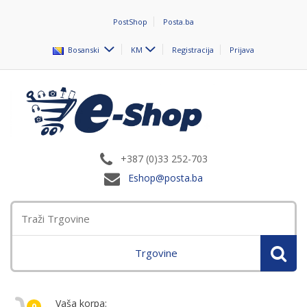
PostShop
Posta.ba
Bosanski
KM
Registracija
Prijava
+387 (0)33 252-703
Eshop@posta.ba
Trgovine
Vaša korpa:
0