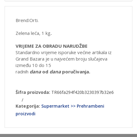
Brend:Orti.
Zelena leća, 1 kg
.
VRIJEME ZA OBRADU NARUDŽBE
Standardno vrijeme isporuke većine artikala iz
Grand Bazara je u najvećem broju slučajeva
između 10 do 15
radnih
dana
od
dana
poručivanja.
Šifra proizvoda:
TR66fa294f420b3230397b32e6
/
Kategorija:
Supermarket >> Prehrambeni
proizvodi