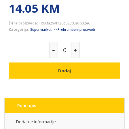
14.05
KM
Šifra proizvoda:
TR66fa294f420b3230397b32e6
Kategorija:
Supermarket >> Prehrambeni proizvodi
Dodaj
Puni opis
Dodatne informacije