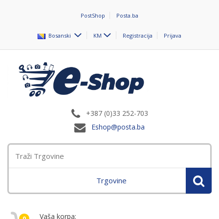
PostShop
Posta.ba
Bosanski
KM
Registracija
Prijava
+387 (0)33 252-703
Eshop@posta.ba
Trgovine
Vaša korpa:
0