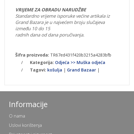
VRIJEME ZA OBRADU NARUDŽBE
Standardno vrijeme isporuke većine artikala iz
Grand Bazara je u najvećem broju slučajeva
između 10 do 15
radnih dana od dana poručivanja.
Šifra proizvoda:
TR67ed431f420b3215a4283bfb
/
Kategorija:
Odjeća >> Muška odjeća
/
Tagovi:
košulja
|
Grand Bazaar
|
Informacije
O nama
Uslovi korištenja