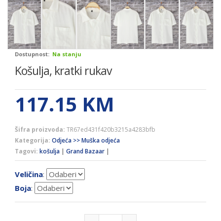
Dostupnost:
Na stanju
Košulja, kratki rukav
117.15
KM
Šifra proizvoda:
TR67ed431f420b3215a4283bfb
Kategorija:
Odjeća >> Muška odjeća
Tagovi:
košulja
|
Grand Bazaar
|
Veličina
:
Boja
: