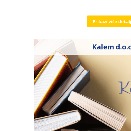
Prikazi više detal
Kalem d.o.o