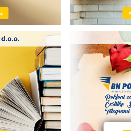
ja
P
d.o.o.