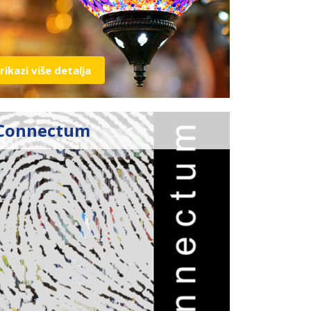
rikazi više detalja
Connectum