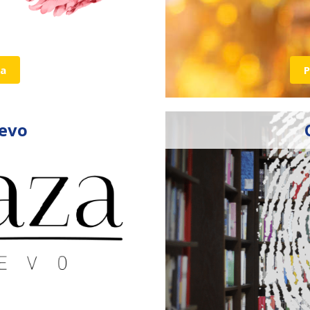
ja
P
evo