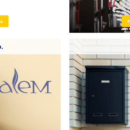
ja
P
.