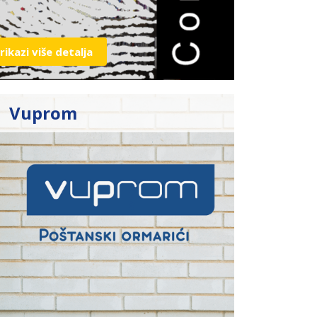
rikazi više detalja
Vuprom