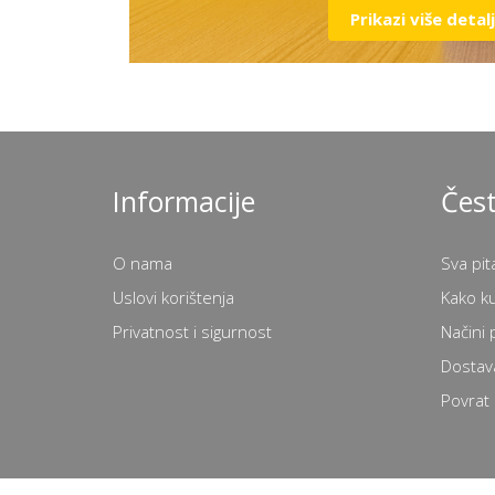
Prikazi više detal
Informacije
Čest
O nama
Sva pit
Uslovi korištenja
Kako k
Privatnost i sigurnost
Načini 
Dostav
Povrat 