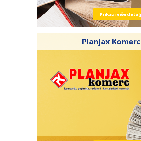
Prikazi više detal
Planjax Komerc 