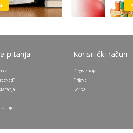
ja
P
a pitanja
Korisnički račun
anja
Registracija
upovati?
Prijava
plaćanja
Korpa
a
i zamjena