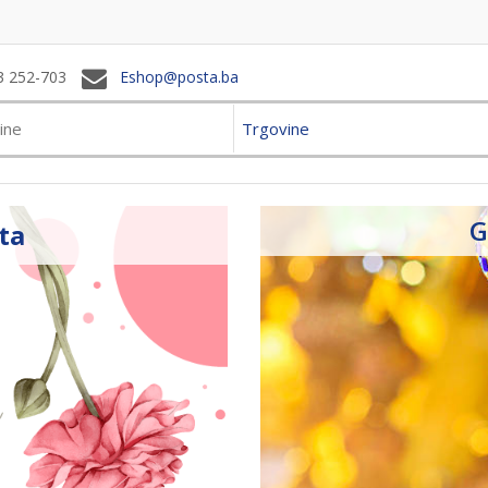
3 252-703
Eshop@posta.ba
Trgovine
G
ta