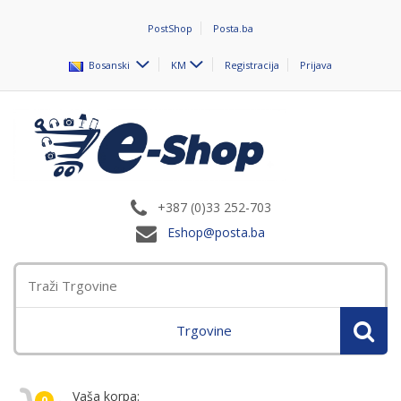
PostShop
Posta.ba
Bosanski
KM
Registracija
Prijava
+387 (0)33 252-703
Eshop@posta.ba
Trgovine
Vaša korpa:
0