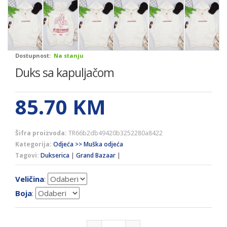
Dostupnost:
Na stanju
Duks sa kapuljačom
85.70
KM
Šifra proizvoda:
TR66b2db49420b3252280a8422
Kategorija:
Odjeća >> Muška odjeća
Tagovi:
Dukserica
|
Grand Bazaar
|
Veličina
:
Boja
: