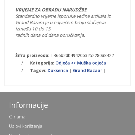
VRIJEME ZA OBRADU NARUDŽBE
Standardno vrijeme isporuke većine artikala iz
Grand Bazara je u najvećem broju slučajeva
između 10 do 15
radnih dana od dana poručivanja.
Šifra proizvoda:
TR66b2db49420b3252280a8422
/
Kategorija:
Odjeća >> Muška odjeća
/
Tagovi:
Dukserica
|
Grand Bazaar
|
Informacije
O nama
Uslovi korištenja