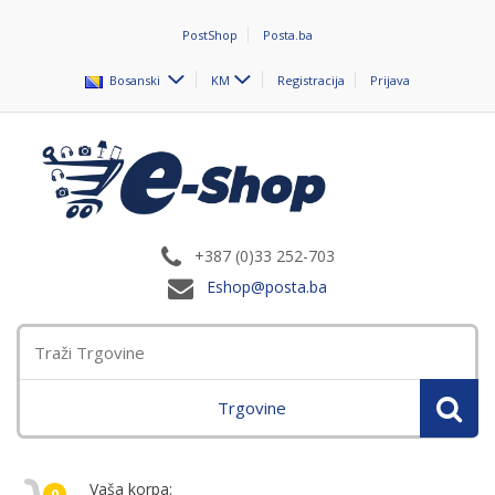
PostShop
Posta.ba
Bosanski
KM
Registracija
Prijava
+387 (0)33 252-703
Eshop@posta.ba
Trgovine
Vaša korpa:
0