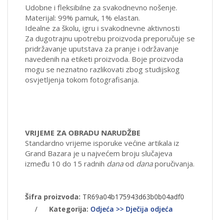
Udobne i fleksibilne za svakodnevno nošenje.
Materijal: 99% pamuk, 1% elastan.
Idealne za školu, igru i svakodnevne aktivnosti
Za dugotrajnu upotrebu proizvoda preporučuje se
pridržavanje uputstava za pranje i održavanje
navedenih na etiketi proizvoda. Boje proizvoda
mogu se neznatno razlikovati zbog studijskog
osvjetljenja tokom fotografisanja.
VRIJEME ZA OBRADU NARUDŽBE
Standardno vrijeme isporuke većine artikala iz
Grand Bazara je u najvećem broju slučajeva
između 10 do 15 radnih
dana
od
dana
poručivanja.
Šifra proizvoda:
TR69a04b175943d63b0b04adf0
/
Kategorija:
Odjeća >> Dječija odjeća