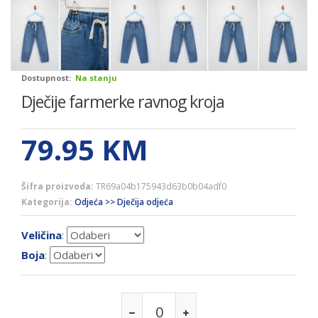
Dostupnost:
Na stanju
Dječije farmerke ravnog kroja
79.95
KM
Šifra proizvoda:
TR69a04b175943d63b0b04adf0
Kategorija:
Odjeća >> Dječija odjeća
Veličina
:
Boja
: