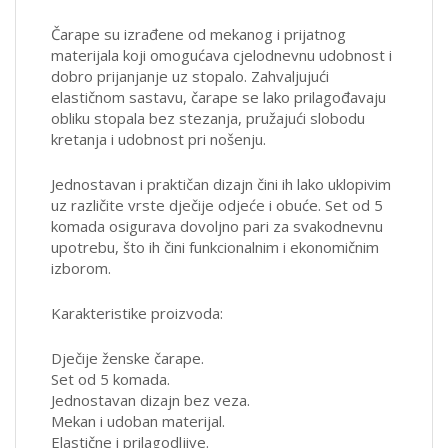
Čarape su izrađene od mekanog i prijatnog
materijala koji omogućava cjelodnevnu udobnost i
dobro prijanjanje uz stopalo. Zahvaljujući
elastičnom sastavu, čarape se lako prilagođavaju
obliku stopala bez stezanja, pružajući slobodu
kretanja i udobnost pri nošenju.
Jednostavan i praktičan dizajn čini ih lako uklopivim
uz različite vrste dječije odjeće i obuće. Set od 5
komada osigurava dovoljno pari za svakodnevnu
upotrebu, što ih čini funkcionalnim i ekonomičnim
izborom.
Karakteristike proizvoda:
Dječije ženske čarape.
Set od 5 komada.
Jednostavan dizajn bez veza.
Mekan i udoban materijal.
Elastične i prilagodljive.