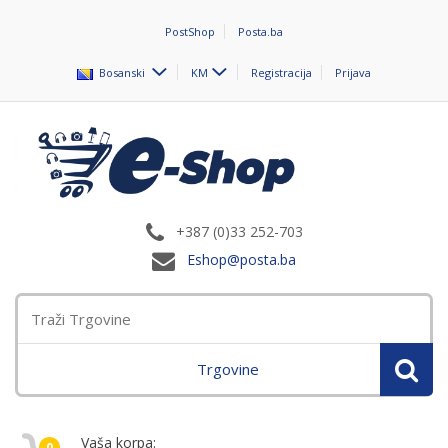
PostShop
Posta.ba
Bosanski
KM
Registracija
Prijava
+387 (0)33 252-703
Eshop@posta.ba
Trgovine
Vaša korpa:
0