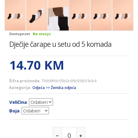
Dostupnost:
Na stanju
Dječije čarape u setu od 5 komada
14.70
KM
Šifra proizvoda:
TR699ffdc93b0cd6b938018cb4
Kategorija:
Odjeća >> Ženska odjeća
Veličina
:
Boja
: