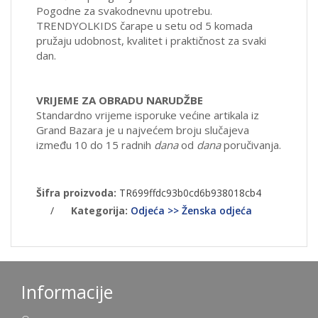
Pogodne za svakodnevnu upotrebu.
TRENDYOLKIDS čarape u setu od 5 komada
pružaju udobnost, kvalitet i praktičnost za svaki
dan.
VRIJEME ZA OBRADU NARUDŽBE
Standardno vrijeme isporuke većine artikala iz
Grand Bazara je u najvećem broju slučajeva
između 10 do 15 radnih
dana
od
dana
poručivanja.
Šifra proizvoda:
TR699ffdc93b0cd6b938018cb4
/
Kategorija:
Odjeća >> Ženska odjeća
Informacije