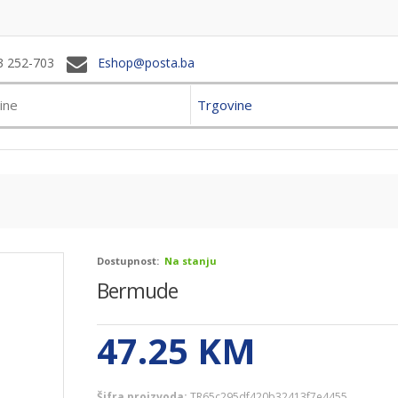
3 252-703
Eshop@posta.ba
Trgovine
Dostupnost:
Na stanju
Bermude
47.25
KM
Šifra proizvoda:
TR65c295df420b32413f7e4455