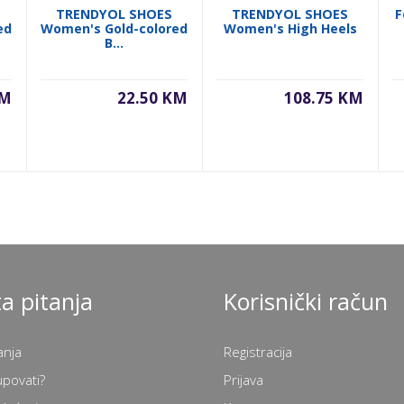
TRENDYOL SHOES
TRENDYOL SHOES
F
ed
Women's Gold-colored
Women's High Heels
B...
KM
22.50 KM
108.75 KM
a pitanja
Korisnički račun
anja
Registracija
upovati?
Prijava