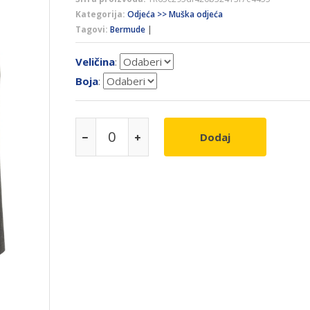
Kategorija:
Odjeća >> Muška odjeća
Tagovi:
Bermude
|
Veličina
:
Boja
:
Dodaj