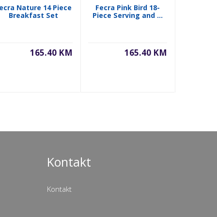
ecra Nature 14 Piece
Fecra Pink Bird 18-
Fecra Ro
Breakfast Set
Piece Serving and ...
Presenta
165.40 KM
165.40 KM
Kontakt
Kontakt