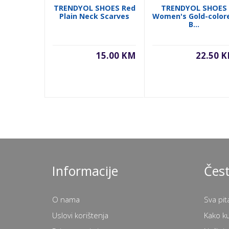
TRENDYOL SHOES Red
TRENDYOL SHOES
Plain Neck Scarves
Women's Gold-color
B...
15.00 KM
22.50 
Informacije
Čest
O nama
Sva pit
Uslovi korištenja
Kako k