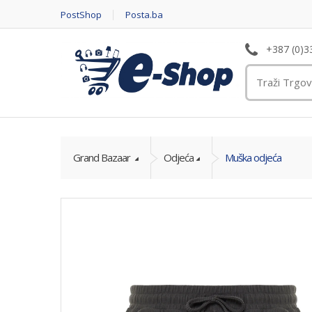
PostShop
Posta.ba
+387 (0)3
Grand Bazaar
Odjeća
Muška odjeća