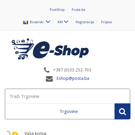
PostShop
Posta.ba
Bosanski
KM
Registracija
Prijava
+387 (0)33 252-703
Eshop@posta.ba
Trgovine
Vaša korpa:
0