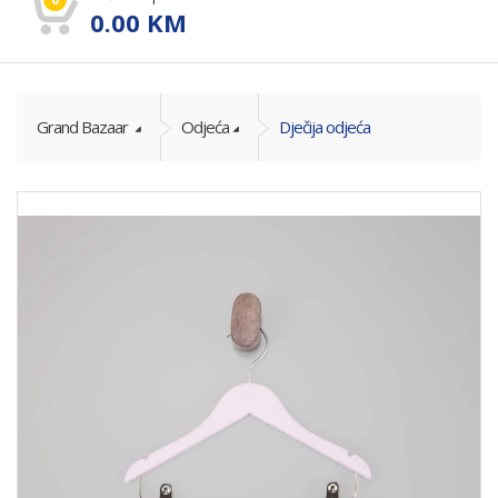
0.00
KM
Grand Bazaar
Odjeća
Dječija odjeća