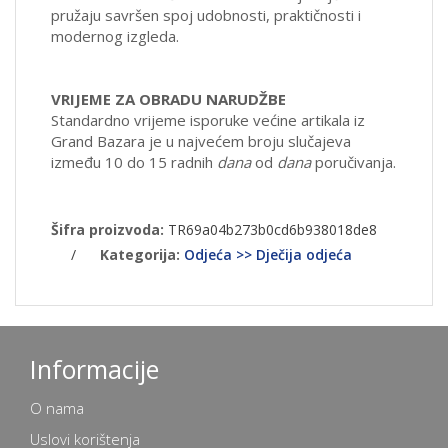
pružaju savršen spoj udobnosti, praktičnosti i
modernog izgleda.
VRIJEME ZA OBRADU NARUDŽBE
Standardno vrijeme isporuke većine artikala iz
Grand Bazara je u najvećem broju slučajeva
između 10 do 15 radnih
dana
od
dana
poručivanja.
Šifra proizvoda:
TR69a04b273b0cd6b938018de8
/
Kategorija:
Odjeća >> Dječija odjeća
Informacije
O nama
Uslovi korištenja