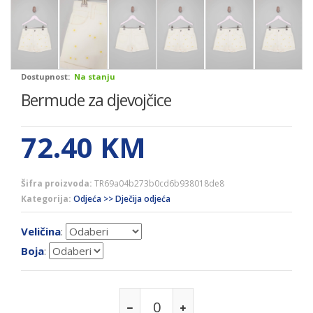
Dostupnost:
Na stanju
Bermude za djevojčice
72.40
KM
Šifra proizvoda:
TR69a04b273b0cd6b938018de8
Kategorija:
Odjeća >> Dječija odjeća
Veličina
:
Boja
: