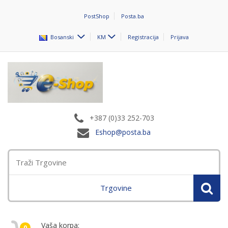
PostShop
Posta.ba
Bosanski
KM
Registracija
Prijava
+387 (0)33 252-703
Eshop@posta.ba
Trgovine
Vaša korpa:
0