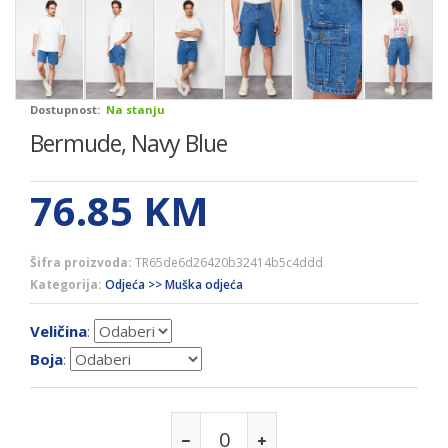
Dostupnost:
Na stanju
Bermude, Navy Blue
76.85
KM
Šifra proizvoda:
TR65de6d26420b32414b5c4ddd
Kategorija:
Odjeća >> Muška odjeća
Veličina
:
Boja
: