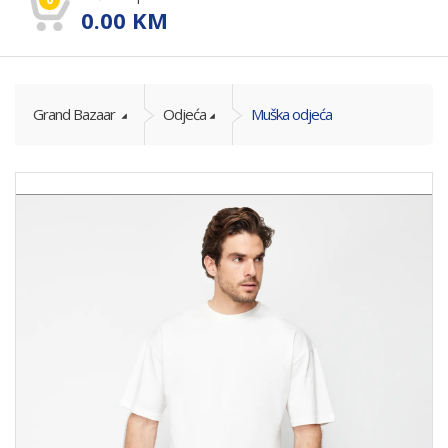
0.00
KM
Grand Bazaar
Odjeća
Muška odjeća