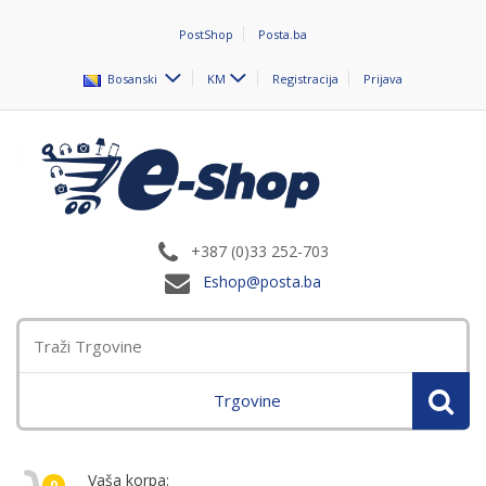
PostShop
Posta.ba
Bosanski
KM
Registracija
Prijava
+387 (0)33 252-703
Eshop@posta.ba
Trgovine
Vaša korpa:
0