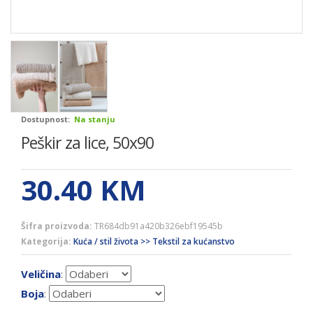
Dostupnost:
Na stanju
Peškir za lice, 50x90
30.40
KM
Šifra proizvoda:
TR684db91a420b326ebf19545b
Kategorija:
Kuća / stil života >> Tekstil za kućanstvo
Veličina
:
Boja
: