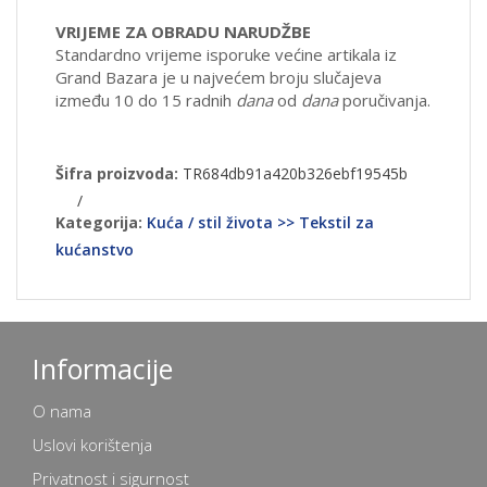
VRIJEME ZA OBRADU NARUDŽBE
Standardno vrijeme isporuke većine artikala iz
Grand Bazara je u najvećem broju slučajeva
između 10 do 15 radnih
dana
od
dana
poručivanja.
Šifra proizvoda:
TR684db91a420b326ebf19545b
/
Kategorija:
Kuća / stil života >> Tekstil za
kućanstvo
Informacije
O nama
Uslovi korištenja
Privatnost i sigurnost